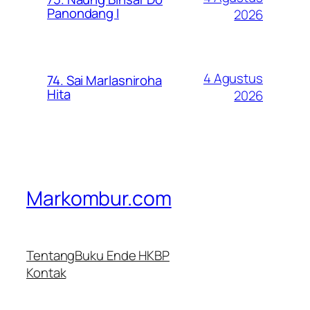
Panondang I
2026
4 Agustus
74. Sai Marlasniroha
Hita
2026
Markombur.com
Tentang
Buku Ende HKBP
Kontak