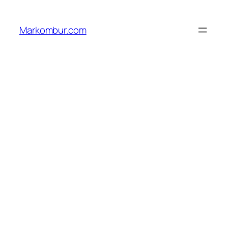
Lewati
ke
Markombur.com
konten