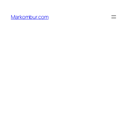
Lewati
ke
Markombur.com
konten