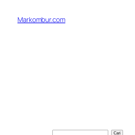
Lewati
ke
Markombur.com
konten
Cari
Cari