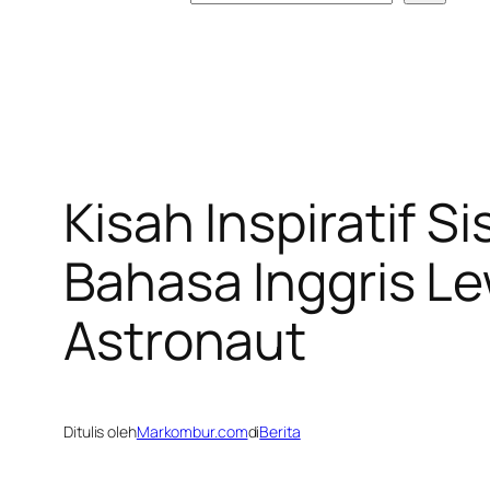
Kisah Inspiratif 
Bahasa Inggris Le
Astronaut
Ditulis oleh
Markombur.com
di
Berita