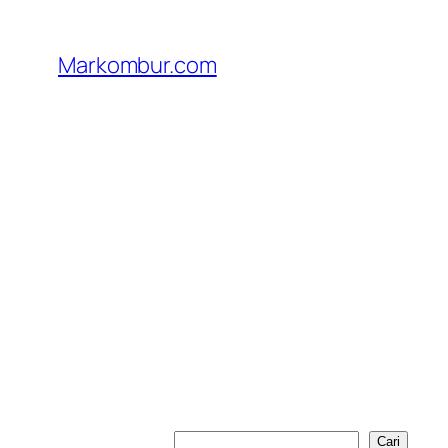
Lewati
ke
Markombur.com
konten
Cari
Cari