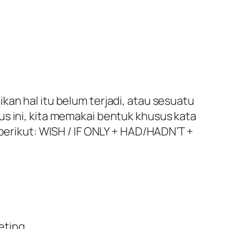
kan hal itu belum terjadi, atau sesuatu
husus ini, kita memakai bentuk khusus kata
 berikut: WISH / IF ONLY + HAD/HADN’T +
eting.