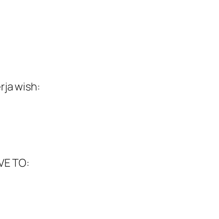
rja wish:
AVE TO: