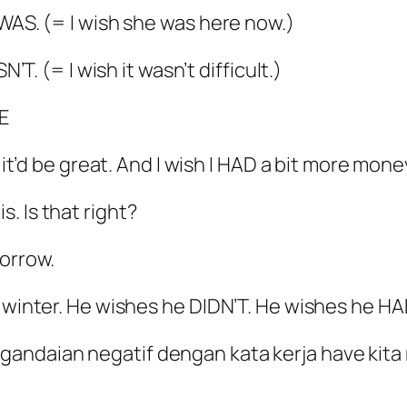
 WAS. (= I wish she was here now.)
’T. (= I wish it wasn’t difficult.)
E
 it’d be great. And I wish I HAD a bit more mone
. Is that right?
morrow.
e winter. He wishes he DIDN’T. He wishes he H
gandaian negatif dengan kata kerja have kit