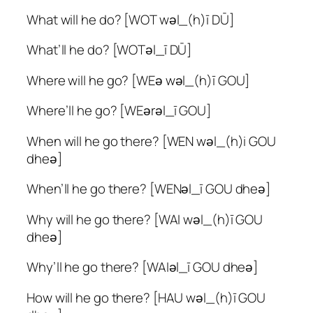
What will he do? [WOT wәl_(h)ī DŪ]
What’ll he do? [WOTәl_ī DŪ]
Where will he go? [WEә wәl_(h)ī GOU]
Where’ll he go? [WEәrәl_ī GOU]
When will he go there? [WEN wәl_(h)i GOU
dheә]
When’ll he go there? [WENәl_ī GOU dheә]
Why will he go there? [WAI wәl_(h)ī GOU
dheә]
Why’ll he go there? [WAIәl_ī GOU dheә]
How will he go there? [HAU wәl_(h)ī GOU