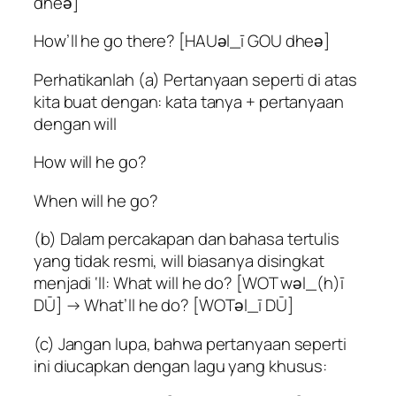
dheә]
How’ll he go there? [HAUәl_ī GOU dheә]
Perhatikanlah (a) Pertanyaan seperti di atas
kita buat dengan: kata tanya + pertanyaan
dengan will
How will he go?
When will he go?
(b) Dalam percakapan dan bahasa tertulis
yang tidak resmi, will biasanya disingkat
menjadi ‘ll: What will he do? [WOT wәl_(h)ī
DŪ] → What’ll he do? [WOTәl_ī DŪ]
(c) Jangan lupa, bahwa pertanyaan seperti
ini diucapkan dengan lagu yang khusus: