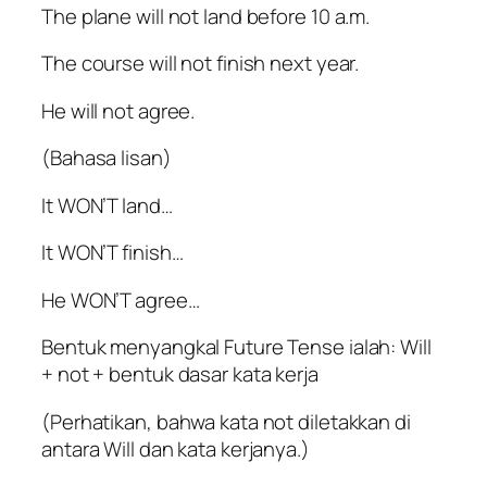
The plane will not land before 10 a.m.
The course will not finish next year.
He will not agree.
(Bahasa lisan)
It WON’T land…
It WON’T finish…
He WON’T agree…
Bentuk menyangkal Future Tense ialah: Will
+ not + bentuk dasar kata kerja
(Perhatikan, bahwa kata not diletakkan di
antara Will dan kata kerjanya.)