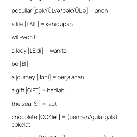
peculiar [pәkYŪLyә/pәkYŪLiә] = aneh
a life [LAIF] = kehidupan
will-won’t
a lady [LEIdi] = wanita
be [BĪ]
a journey [Jәni] = perjalanan
a gift [GIFT] = hadiah
the sea [SĪ] = laut
chocolate [COKlәt] = (permen/gula-gula)
cokelat