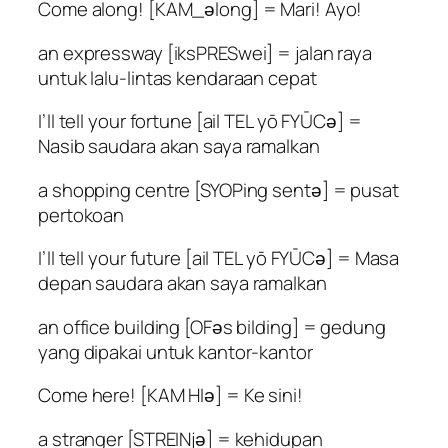
Come along! [KAM_әlong] = Mari! Ayo!
an expressway [iksPRESwei] = jalan raya
untuk lalu-lintas kendaraan cepat
I’ll tell your fortune [ail TEL yō FYŪCә] =
Nasib saudara akan saya ramalkan
a shopping centre [SYOPing sentә] = pusat
pertokoan
I’ll tell your future [ail TEL yō FYŪCә] = Masa
depan saudara akan saya ramalkan
an office building [OFәs bilding] = gedung
yang dipakai untuk kantor-kantor
Come here! [KAM HIә] = Ke sini!
a stranger [STREINjә] = kehidupan