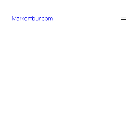
Lewati
ke
Markombur.com
konten