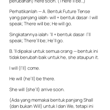
perubahan) here soon. (There’ll be…)
Perhatikanlah — A. Bentuk Future Tense
yang panjang ialah: will + bentuk dasar: I will
speak; There will be; He will go.
Singkatannya ialah: ‘ll + bentuk dasar: I’ll
speak; There’ll be; He’ll go.
B. ‘ll dipakai untuk semua orang — bentuk ini
tidak berubah baik untuk he, she ataupun it.
I will (I’ll) come.
He will (he’ll) be there.
She will (she’ll) arrive soon.
(Ada yang memakai bentuk panjang Shall
(dan bukan Will) untuk I dan We, tetapi ini