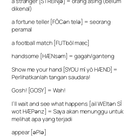
a stranger [STREINjә] = orang asing (belum
dikenal)
a fortune teller [FŌCәn telә] = seorang
peramal
a football match [FUTbōl mæc]
handsome [HÆNsәm] = gagah/ganteng
Show me your hand [SYOU mī yō HÆND] =
Perlihatkanlah tangan saudara!
Gosh! [GOSY] = Wah!
I’ll wait and see what happens [ail WEItәn SĪ
wot HÆPәnz] = Saya akan menunggu untuk
melihat apa yang terjadi
appear [әPIә]