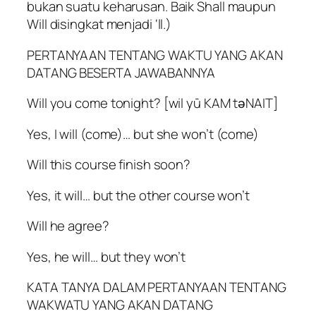
bukan suatu keharusan. Baik Shall maupun
Will disingkat menjadi ‘ll.)
PERTANYAAN TENTANG WAKTU YANG AKAN
DATANG BESERTA JAWABANNYA
Will you come tonight? [wil yū KAM tәNAIT]
Yes, I will (come)… but she won’t (come)
Will this course finish soon?
Yes, it will… but the other course won’t
Will he agree?
Yes, he will… but they won’t
KATA TANYA DALAM PERTANYAAN TENTANG
WAKWATU YANG AKAN DATANG