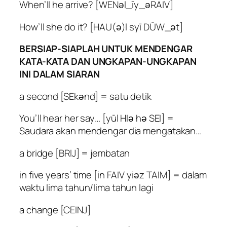
When’ll he arrive? [WENәl_īy_әRAIV]
How’ll she do it? [HAU(ә)l syī DŪW_әt]
BERSIAP-SIAPLAH UNTUK MENDENGAR
KATA-KATA DAN UNGKAPAN-UNGKAPAN
INI DALAM SIARAN
a second [SEkәnd] = satu detik
You’ll hear her say… [yūl HIә hә SEI] =
Saudara akan mendengar dia mengatakan…
a bridge [BRIJ] = jembatan
in five years’ time [in FAIV yiәz TAIM] = dalam
waktu lima tahun/lima tahun lagi
a change [CEINJ]