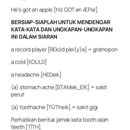
He’s got an apple [hīz GOT ən ÆPəl]
BERSIAP-SIAPLAH UNTUK MENDENGAR
KATA-KATA DAN UNGKAPAN-UNGKAPAN
INI DALAM SIARAN
a record player [REkōd plei(y)ə] = gramopon
a cold [KOULD]
a headache [HEDeik]
(a) stomach ache [STAMək_EIK] = sakit
perut
(a) toothache [TŪTheik] = sakit gigi
Perhatikan bentuk jamak kata tooth ialah
teeth [TĪTH].