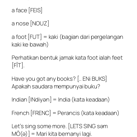
a face [FEIS]
a nose [NOUZ]
a foot [FUT] = kaki (bagian dari pergelangan
kaki ke bawah)
Perhatikan bentuk jamak kata foot ialah feet
[FĪT].
Have you got any books? [.. ENi BUKS]
Apakah saudara mempunyai buku?
Indian [INdiyən] = India (kata keadaan)
French [FRENC] = Perancis (kata keadaan)
Let’s sing some more. [LETS SING səm
MŌ(ə)] = Mari kita bernanyi lagi.