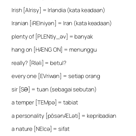
Irish [AIrisy] = Irlandia (kata keadaan)
Iranian [iREIniyən] = Iran (kata keadaan)
plenty of [PLENtiy_əv] = banyak
hang on [HÆNG ON] = menunggu
really? [RIəli] = betul?
every one [EVriwan] = setiap orang
sir [SƏ] = tuan (sebagai sebutan)
a temper [TEMpə] = tabiat
a personality [pōsənÆLəti] = kepribadian
a nature [NEIcə] = sifat