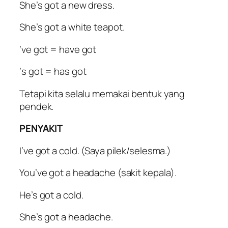
She’s got a new dress.
She’s got a white teapot.
‘ve got = have got
‘s got = has got
Tetapi kita selalu memakai bentuk yang
pendek.
PENYAKIT
I’ve got a cold. (Saya pilek/selesma.)
You’ve got a headache (sakit kepala).
He’s got a cold.
She’s got a headache.