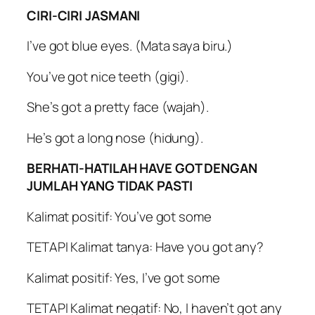
CIRI-CIRI JASMANI
I’ve got blue eyes. (Mata saya biru.)
You’ve got nice teeth (gigi).
She’s got a pretty face (wajah).
He’s got a long nose (hidung).
BERHATI-HATILAH HAVE GOT DENGAN
JUMLAH YANG TIDAK PASTI
Kalimat positif: You’ve got some
TETAPI Kalimat tanya: Have you got any?
Kalimat positif: Yes, I’ve got some
TETAPI Kalimat negatif: No, I haven’t got any