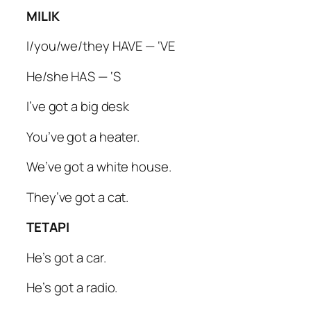
MILIK
I/you/we/they HAVE — ‘VE
He/she HAS — ‘S
I’ve got a big desk
You’ve got a heater.
We’ve got a white house.
They’ve got a cat.
TETAPI
He’s got a car.
He’s got a radio.