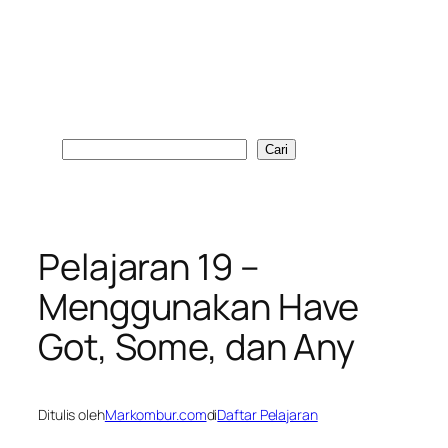
Cari
Cari
Pelajaran 19 –
Menggunakan Have
Got, Some, dan Any
Ditulis oleh
Markombur.com
di
Daftar Pelajaran