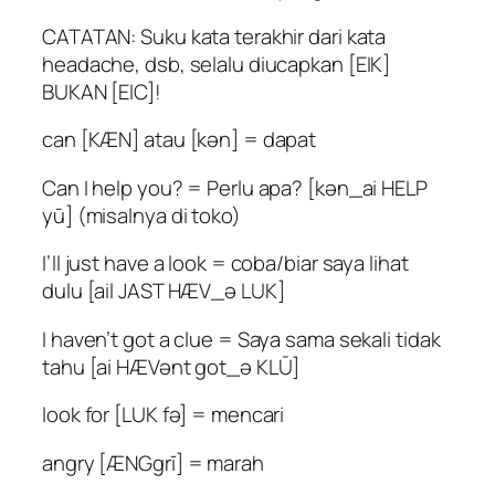
CATATAN: Suku kata terakhir dari kata
headache, dsb, selalu diucapkan [EIK]
BUKAN [EIC]!
can [KÆN] atau [kən] = dapat
Can I help you? = Perlu apa? [kən_ai HELP
yū] (misalnya di toko)
I’ll just have a look = coba/biar saya lihat
dulu [ail JAST HÆV_ə LUK]
I haven’t got a clue = Saya sama sekali tidak
tahu [ai HÆVənt got_ə KLŪ]
look for [LUK fə] = mencari
angry [ÆNGgrī] = marah