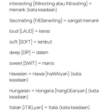
interesting [INtresting atau INtrəsting] =
menarik (kata keadaan)
fascinating [FÆSəneiting] = sangat menarik
loud [LAUD] = keras
soft [SOFT] = lembut
deep [DĪP] = dalam
sweet [SWĪT] = manis
Hawaiian = Hawai [həWAIyən] (kata
keadaan)
Hungarian = Hongaria [hangGEəriyən] (kata
keadaan)
Italian [iTÆLyən] = Italia (kata keadaan)