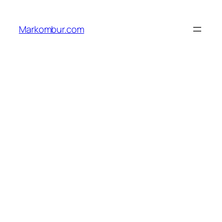
Lewati
ke
Markombur.com
konten