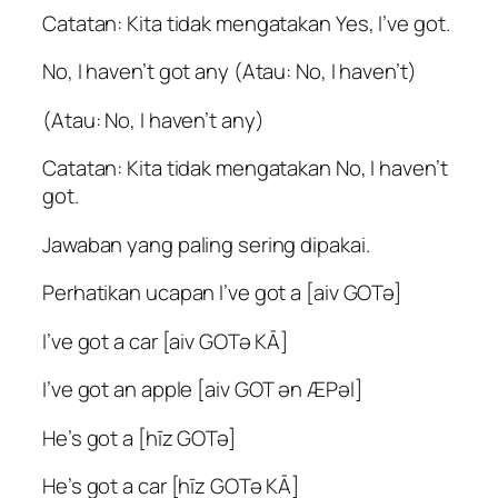
Catatan: Kita tidak mengatakan Yes, I’ve got.
No, I haven’t got any (Atau: No, I haven’t)
(Atau: No, I haven’t any)
Catatan: Kita tidak mengatakan No, I haven’t
got.
Jawaban yang paling sering dipakai.
Perhatikan ucapan I’ve got a [aiv GOTə]
I’ve got a car [aiv GOTə KĀ]
I’ve got an apple [aiv GOT ən ÆPəl]
He’s got a [hīz GOTə]
He’s got a car [hīz GOTə KĀ]