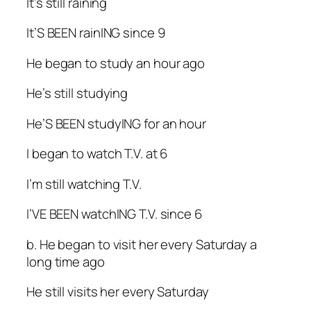
It’s still raining
It’S BEEN rainING since 9
He began to study an hour ago
He’s still studying
He’S BEEN studyING for an hour
I began to watch T.V. at 6
I’m still watching T.V.
I’VE BEEN watchING T.V. since 6
b. He began to visit her every Saturday a
long time ago
He still visits her every Saturday