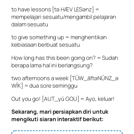
to have lessons [tə HÆV LESənz] =
mempelajari sesuatu/mengambil pelajaran
dalam sesuatu
to give something up = menghentikan
kebiasaan berbuat sesuatu
How long has this been going on? = Sudah
berapa lama hal ini berlangsung?
two afternoons a week [TŪW_āftəNŪNZ_ə
WĪK] = dua sore seminggu
Out you go! [AUT_yū GOU] = Ayo, keluar!
Sekarang, mari persiapkan diri untuk
mengikuti siaran interaktif berikut: