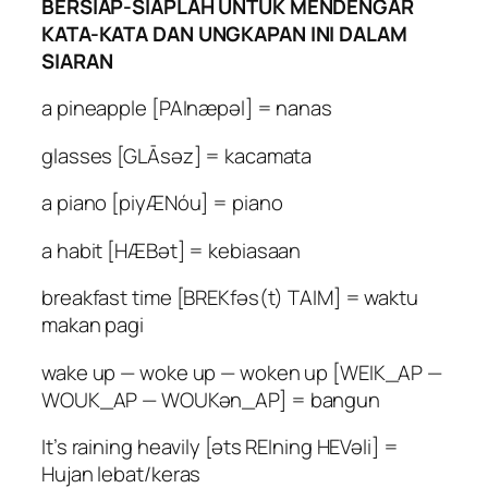
BERSIAP-SIAPLAH UNTUK MENDENGAR
KATA-KATA DAN UNGKAPAN INI DALAM
SIARAN
a pineapple [PAInæpəl] = nanas
glasses [GLĀsəz] = kacamata
a piano [piyÆNóu] = piano
a habit [HÆBət] = kebiasaan
breakfast time [BREKfəs(t) TAIM] = waktu
makan pagi
wake up — woke up — woken up [WEIK_AP —
WOUK_AP — WOUKən_AP] = bangun
It’s raining heavily [əts REIning HEVəli] =
Hujan lebat/keras