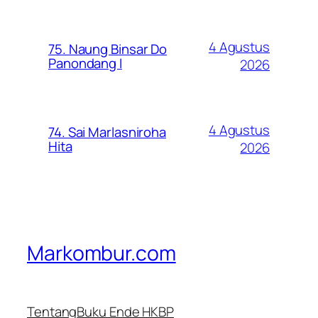
4 Agustus
75. Naung Binsar Do
Panondang I
2026
4 Agustus
74. Sai Marlasniroha
Hita
2026
Markombur.com
Tentang
Buku Ende HKBP