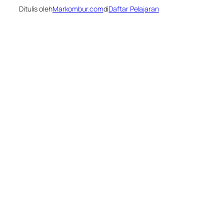
Ditulis oleh
Markombur.com
di
Daftar Pelajaran